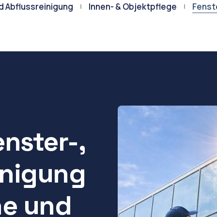
d Abflussreinigung
Innen- & Objektpflege
Fenst
enster-,
inigung
he und