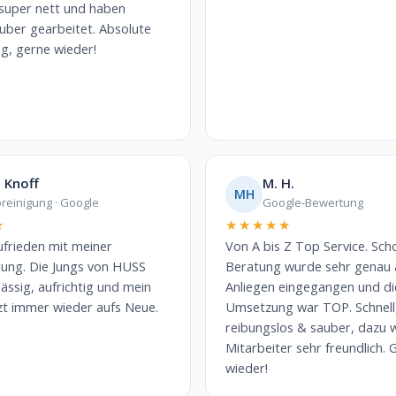
 super nett und haben
uber gearbeitet. Absolute
g, gerne wieder!
 Knoff
M. H.
MH
reinigung · Google
Google-Bewertung
★
★★★★★
ufrieden mit meiner
Von A bis Z Top Service. Sch
gung. Die Jungs von HUSS
Beratung wurde sehr genau 
lässig, aufrichtig und mein
Anliegen eingegangen und di
zt immer wieder aufs Neue.
Umsetzung war TOP. Schnell
reibungslos & sauber, dazu w
Mitarbeiter sehr freundlich. 
wieder!