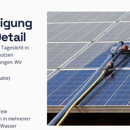
nigung
Detail
Tageslicht in
hützen
ungen. Wir
alze)
reie
en in mehreren
e Wasser