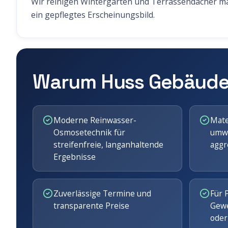
Wir reinigen Wintergärten und Terrassendächer mate
ein gepflegtes Erscheinungsbild.
Warum Huss Gebäude
Moderne Reinwasser-
Mate
Osmosetechnik für
umwe
streifenfreie, langanhaltende
aggr
Ergebnisse
Zuverlässige Termine und
Für 
transparente Preise
Gewe
oder