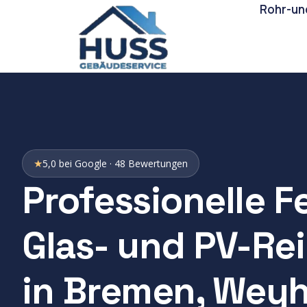
Rohr-un
★
5,0 bei Google · 48 Bewertungen
Professionelle F
Glas- und PV-Re
in Bremen, Wey