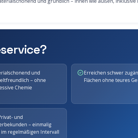
rialschonend und gründlich – innen wie außen, inklusive R
service?
rialschonend und
Erreichen schwer zugän
ltfreundlich – ohne
Flächen ohne teures Ge
essive Chemie
Privat- und
rbekunden – einmalig
 im regelmäßigen Intervall