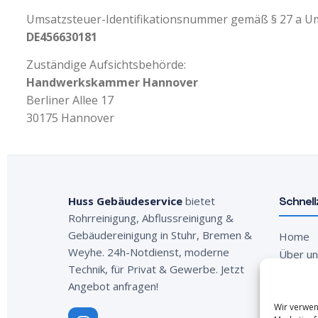
Umsatzsteuer-Identifikationsnummer gemäß § 27 a U
DE456630181
Zuständige Aufsichtsbehörde:
Handwerkskammer Hannover
Berliner Allee 17
30175 Hannover
Huss Gebäudeservice
bietet
Schnell
Rohrreinigung, Abflussreinigung &
Gebäudereinigung in Stuhr, Bremen &
Home
Weyhe. 24h-Notdienst, moderne
Über u
Technik, für Privat & Gewerbe. Jetzt
Dienstl
Angebot anfragen!
Kontakt
Angebot
Wir verwen