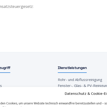
msatzsteuergesetz:
zugriff
Dienstleistungen
Rohr- und Abflussreinigung
ns
Fenster-, Glas- & PV-Reinigu
eistungen
Innen- & Objektpflege
Datenschutz & Cookie-E
 anfordern
den Cookies, um unsere Website technisch einwandfrei bereitzustellen und – sofer