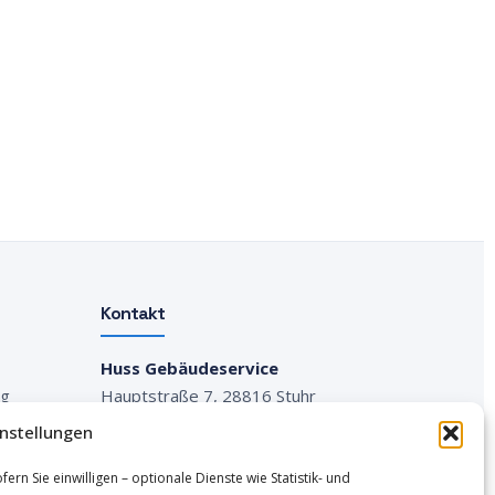
Kontakt
Huss Gebäudeservice
ng
Hauptstraße 7, 28816 Stuhr
instellungen
Tel.:
0160 1462800
E-Mail:
info@huss-service.de
n Sie einwilligen – optionale Dienste wie Statistik- und